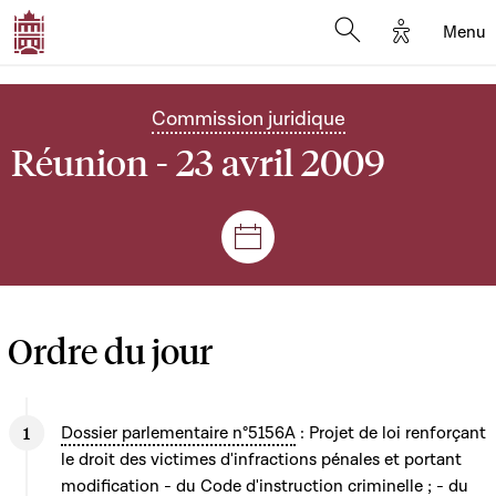
Options d'
Menu
Open search mod
Commission juridique
Réunion - 23 avril 2009
Séances et réunions
Ordre du jour
Dossier parlementaire n°5156A
: Projet de loi renforçant
le droit des victimes d'infractions pénales et portant
modification - du Code d'instruction criminelle ; - du