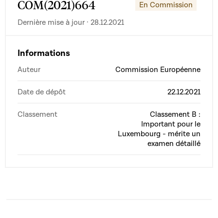
COM(2021)664
En Commission
compétitivité élevée et un haut niveau de protection
Dernière mise à jour · 28.12.2021
des consommateurs. Enfin, avec la reconnaissance
des risques ESG et l'intégration d'éléments ESG
Informations
dans le cadre prudentiel, cette initiative complète la
stratégie plus large de l'UE pour un système
Auteur
Commission Européenne
financier plus durable et plus résilient.
Date de dépôt
22.12.2021
Classement
Classement B :
Important pour le
Luxembourg - mérite un
examen détaillé