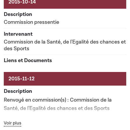
Commission pressentie
Commission de la Santé, de l'Egalité des chances et
des Sports
Renvoyé en commission(s) : Commission de la
Santé, de l'Egalité des chances et des Sports
Bouton graphique servant à afficher ou cacher tous les élé
Voir plus
Date prévisionnelle du rapport de commission : 17-