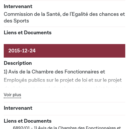
11-2016
Commission de la Santé, de l'Egalité des chances et
des Sports
1) Avis de la Chambre des Fonctionnaires et
Employés publics sur le projet de loi et sur le projet
de règlement grand-ducal ayant pour objet la mise
Bouton graphique servant à afficher ou cacher tous les élé
Voir plus
en oeuvre de certaines dispositions du Plan
d'égalité des femmes et des hommes 2015-2018 et
portant 1. modification du règlement grand-ducal
modifié du 31 mars 1996 portant création d'un
6892/01 - 1) Avis de la Chambre des Fonctionnaires et