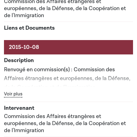
Commission des Affaires étrangères et
européennes, de la Défense, de la Coopération et
de l'Immigration
Renvoyé en commission(s) : Commission des
Affaires étrangères et européennes, de la Défense,
de la Coopération et de l'Immigration
Bouton graphique servant à afficher ou cacher tous les élé
Voir plus
Date prévisionnelle du rapport de commission : 01-
02-2016
Commission des Affaires étrangères et
européennes, de la Défense, de la Coopération et
de l'Immigration