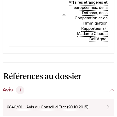
Affaires étrangères et
européennes, de la
Défense, de la
Coopération et de
l'Immigration
Rapporteur(s) :
Madame Claudia
Dall'Agnol
Références au dossier
Avis
1
6840/01 - Avis du Conseil d'État (20.10.2015)