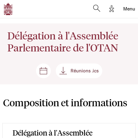
Options d'
Menu
Open search mod
Délégation à l'Assemblée
Parlementaire de l'OTAN
Réunions .ics
Séances et réunions
Réunions .ics
Composition et informations
Délégation à l'Assemblée