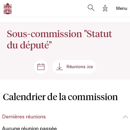
Options d'
Menu
Open search mod
Sous-commission "Statut
du député"
Réunions .ics
Séances et réunions
Réunions .ics
Calendrier de la commission
Dernières réunions
Aucune réunion passée