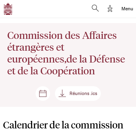
Options d'
Menu
Open search mod
Commission des Affaires
étrangères et
européennes,de la Défense
et de la Coopération
Réunions .ics
Séances et réunions
Réunions .ics
Calendrier de la commission