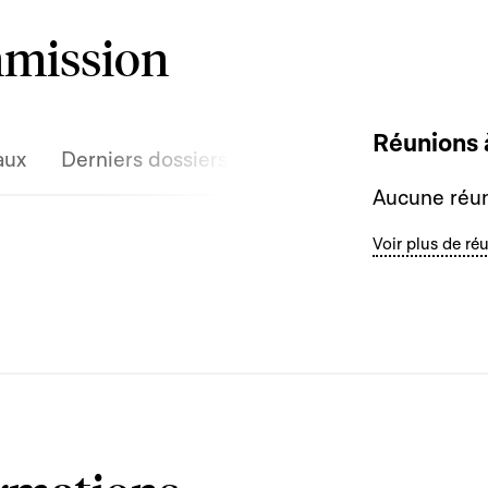
mmission
Réunions 
aux
Derniers dossiers discutés
Aucune réun
Voir plus de ré