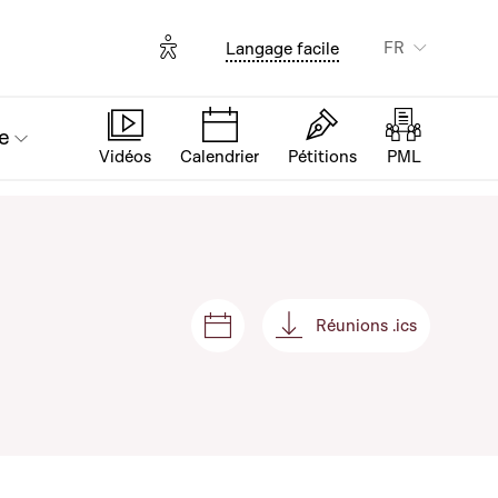
Options d'accessibilité
FR
Langage facile
e
Vidéos
Calendrier
Pétitions
PML
Réunions .ics
Séances et réunions
Réunions .ics