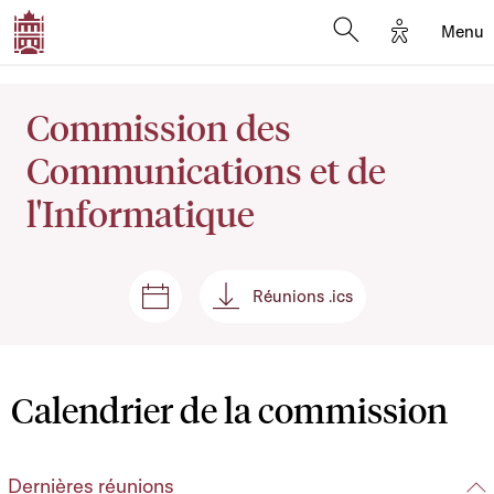
Options d'
Menu
Open search mod
Commission des
Communications et de
l'Informatique
Réunions .ics
Séances et réunions
Réunions .ics
Calendrier de la commission
Dernières réunions