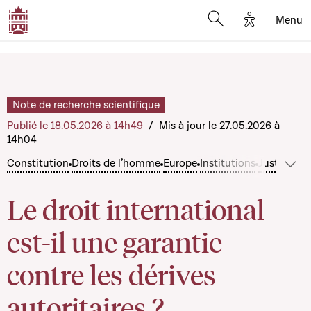
Options d'a
Menu
Open search moda
Note de recherche scientifique
Publié le 18.05.2026 à 14h49
/
Mis à jour le 27.05.2026 à
14h04
Constitution
Droits de l’homme
Europe
Institutions
Justice
Str
Voir
Le droit international
est-il une garantie
contre les dérives
autoritaires ?