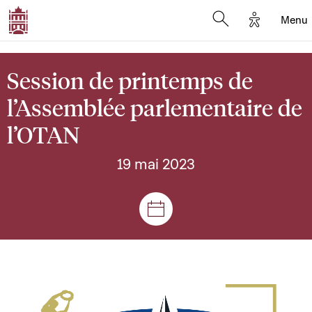
Options d'
Menu
Open search mod
Session de printemps de
l’Assemblée parlementaire de
l’OTAN
19 mai 2023
Séances et réunions