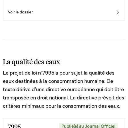
l'ordre administratif ; 3° la loi modifiée du 27 juillet 1997
portant organisation de la Cour Constitutionnelle ; 4° la
loi modifiée du 7 juin 2012 sur les attachés de justice 5°
Voir le dossier
la loi modifiée du 16 avril 1979 fixant le statut général
des fonctionnaires de l'État 6° la loi modifiée du 8 mars
2017 sur la nationalité luxembourgeoise
La qualité des eaux
Le projet de loi n°7995 a pour sujet la qualité des
eaux destinées à la consommation humaine. Ce
texte dérive d’une directive européenne qui doit être
transposée en droit national. La directive prévoit des
critères minimaux pour la consommation des eaux.
7995
Publié(e) au Journal Officiel