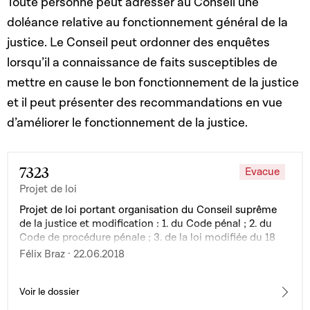
Toute personne peut adresser au Conseil une
doléance relative au fonctionnement général de la
justice. Le Conseil peut ordonner des enquêtes
lorsqu’il a connaissance de faits susceptibles de
mettre en cause le bon fonctionnement de la justice
et il peut présenter des recommandations en vue
d’améliorer le fonctionnement de la justice.
7323
Evacue
Projet de loi
Projet de loi portant organisation du Conseil suprême
de la justice et modification : 1. du Code pénal ; 2. du
Code de procédure pénale ; 3. de la loi modifiée du 18
février 1885 sur les pourvois et la procédure de cassation
Félix Braz · 22.06.2018
; 4. de la loi modifiée du 7 mars 1980 sur l'organisation
judiciaire ; 5. de la loi modifiée du 7 novembre 1996
portant organisation des juridictions de l'ordre
Voir le dossier
administratif ; 6. de la loi du 27 juillet 1997 portant