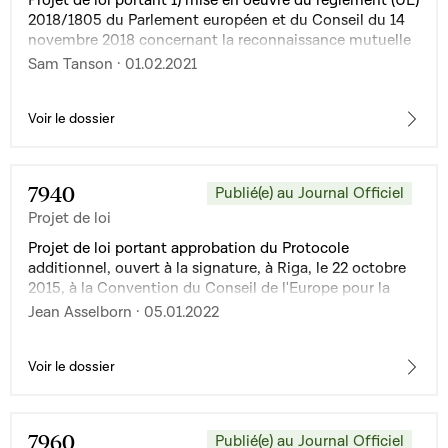
2018/1805 du Parlement européen et du Conseil du 14
novembre 2018 concernant la reconnaissance mutuelle
des décisions de gel et des décisions de confiscation et
Sam Tanson · 01.02.2021
2) modification de la loi du 1er août 2018 portant
1°transposition de la directive 2014/41/UE du Parlement
européen et du Conseil du 3 avril 2014 concernant la
Voir le dossier
décision d'enquête européenne en matière pénale ;
2°modification du Code de procédure pénale ;
3°modification de la loi modifiée du 8 août 2000 sur
7940
Publié(e) au Journal Officiel
l'entraide judiciaire internationale en matière pénale
Projet de loi
Projet de loi portant approbation du Protocole
additionnel, ouvert à la signature, à Riga, le 22 octobre
2015, à la Convention du Conseil de l'Europe pour la
prévention du terrorisme, ouverte à la signature, à
Jean Asselborn · 05.01.2022
Varsovie, le 16 mai 2005
Voir le dossier
7960
Publié(e) au Journal Officiel