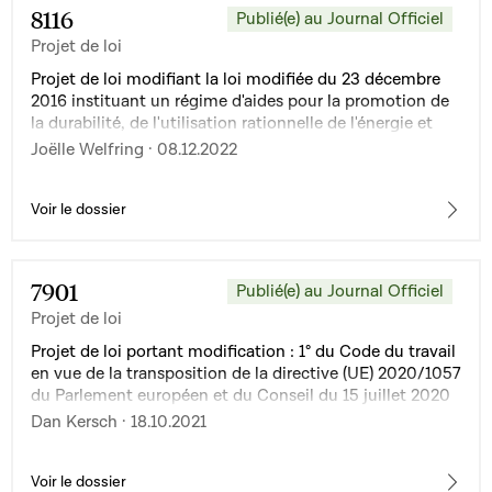
8116
Publié(e) au Journal Officiel
Projet de loi
Projet de loi modifiant la loi modifiée du 23 décembre
2016 instituant un régime d'aides pour la promotion de
la durabilité, de l'utilisation rationnelle de l'énergie et
des énergies renouvelables dans le domaine du
Joëlle Welfring · 08.12.2022
logement
Voir le dossier
7901
Publié(e) au Journal Officiel
Projet de loi
Projet de loi portant modification : 1° du Code du travail
en vue de la transposition de la directive (UE) 2020/1057
du Parlement européen et du Conseil du 15 juillet 2020
établissant des règles spécifiques en ce qui concerne la
Dan Kersch · 18.10.2021
directive 96/71/CE et la directive 2014/67/UE pour le
détachement de conducteurs dans le secteur du
transport routier et modifiant la directive 2006/22/CE
Voir le dossier