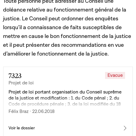
Toute personne peut adresser au Conseil une
doléance relative au fonctionnement général de la
justice. Le Conseil peut ordonner des enquêtes
lorsqu’il a connaissance de faits susceptibles de
mettre en cause le bon fonctionnement de la justice
et il peut présenter des recommandations en vue
d’améliorer le fonctionnement de la justice.
7323
Evacue
Projet de loi
Projet de loi portant organisation du Conseil suprême
de la justice et modification : 1. du Code pénal ; 2. du
Code de procédure pénale ; 3. de la loi modifiée du 18
février 1885 sur les pourvois et la procédure de cassation
Félix Braz · 22.06.2018
; 4. de la loi modifiée du 7 mars 1980 sur l'organisation
judiciaire ; 5. de la loi modifiée du 7 novembre 1996
portant organisation des juridictions de l'ordre
Voir le dossier
administratif ; 6. de la loi du 27 juillet 1997 portant