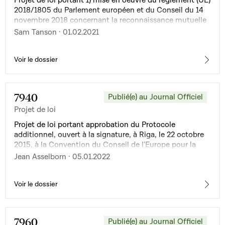
2018/1805 du Parlement européen et du Conseil du 14
novembre 2018 concernant la reconnaissance mutuelle
des décisions de gel et des décisions de confiscation et
Sam Tanson · 01.02.2021
2) modification de la loi du 1er août 2018 portant
1°transposition de la directive 2014/41/UE du Parlement
européen et du Conseil du 3 avril 2014 concernant la
Voir le dossier
décision d'enquête européenne en matière pénale ;
2°modification du Code de procédure pénale ;
3°modification de la loi modifiée du 8 août 2000 sur
7940
Publié(e) au Journal Officiel
l'entraide judiciaire internationale en matière pénale
Projet de loi
Projet de loi portant approbation du Protocole
additionnel, ouvert à la signature, à Riga, le 22 octobre
2015, à la Convention du Conseil de l'Europe pour la
prévention du terrorisme, ouverte à la signature, à
Jean Asselborn · 05.01.2022
Varsovie, le 16 mai 2005
Voir le dossier
7960
Publié(e) au Journal Officiel