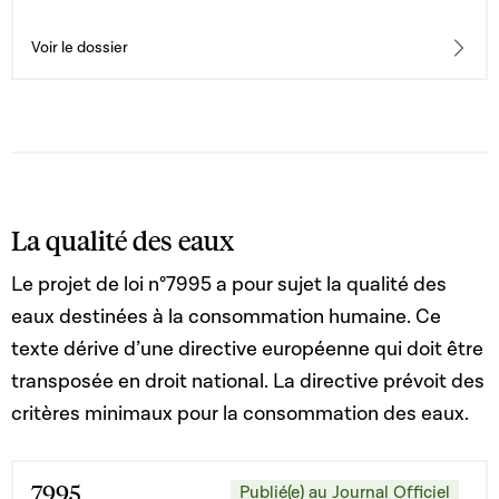
l'ordre administratif ; 3° la loi modifiée du 27 juillet 1997
portant organisation de la Cour Constitutionnelle ; 4° la
loi modifiée du 7 juin 2012 sur les attachés de justice 5°
Voir le dossier
la loi modifiée du 16 avril 1979 fixant le statut général
des fonctionnaires de l'État 6° la loi modifiée du 8 mars
2017 sur la nationalité luxembourgeoise
La qualité des eaux
Le projet de loi n°7995 a pour sujet la qualité des
eaux destinées à la consommation humaine. Ce
texte dérive d’une directive européenne qui doit être
transposée en droit national. La directive prévoit des
critères minimaux pour la consommation des eaux.
7995
Publié(e) au Journal Officiel