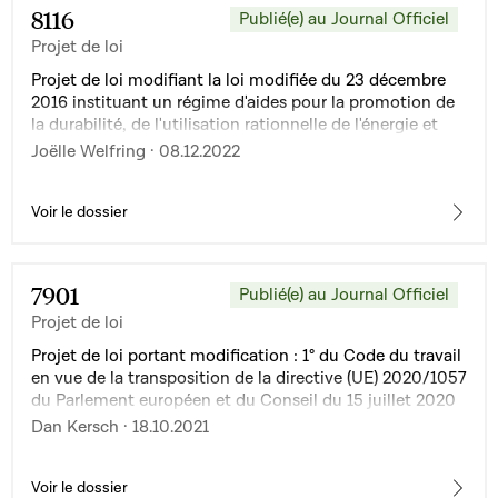
8116
Publié(e) au Journal Officiel
Projet de loi
Projet de loi modifiant la loi modifiée du 23 décembre
2016 instituant un régime d'aides pour la promotion de
la durabilité, de l'utilisation rationnelle de l'énergie et
des énergies renouvelables dans le domaine du
Joëlle Welfring · 08.12.2022
logement
Voir le dossier
7901
Publié(e) au Journal Officiel
Projet de loi
Projet de loi portant modification : 1° du Code du travail
en vue de la transposition de la directive (UE) 2020/1057
du Parlement européen et du Conseil du 15 juillet 2020
établissant des règles spécifiques en ce qui concerne la
Dan Kersch · 18.10.2021
directive 96/71/CE et la directive 2014/67/UE pour le
détachement de conducteurs dans le secteur du
transport routier et modifiant la directive 2006/22/CE
Voir le dossier