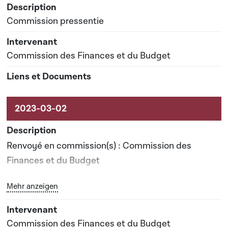
Commission pressentie
Commission des Finances et du Budget
Renvoyé en commission(s) : Commission des
Finances et du Budget
Bouton graphique servant à afficher ou cacher tous les 
Mehr anzeigen
Date prévisionnelle du rapport de commission : 24-
04-2023
Commission des Finances et du Budget