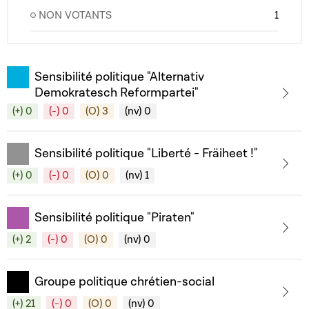
NON VOTANTS
1
Sensibilité politique "Alternativ
Demokratesch Reformpartei"
(+) 0
(-) 0
(O) 3
(nv) 0
Sensibilité politique "Liberté - Fräiheet !"
(+) 0
(-) 0
(O) 0
(nv) 1
Sensibilité politique "Piraten"
(+) 2
(-) 0
(O) 0
(nv) 0
Groupe politique chrétien-social
(+) 21
(-) 0
(O) 0
(nv) 0