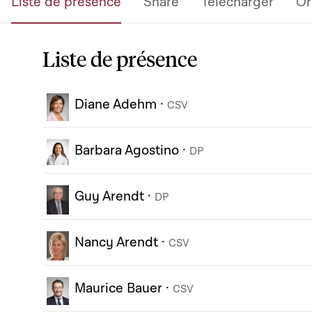
Liste de présence
Share
Télécharger
Or
Liste de présence
Diane Adehm
·
CSV
Barbara Agostino
·
DP
Guy Arendt
·
DP
Nancy Arendt
·
CSV
Maurice Bauer
·
CSV