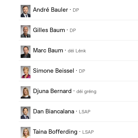
André Bauler
·
DP
Gilles Baum
·
DP
Marc Baum
·
déi Lénk
Simone Beissel
·
DP
Djuna Bernard
·
déi gréng
Dan Biancalana
·
LSAP
Taina Bofferding
·
LSAP