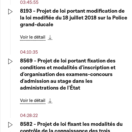
03:45:55
8193 - Projet de loi portant modification de
la loi modifiée du 18 juillet 2018 sur la Police
Play
grand-ducale
Voir le détail
Télécharger cette séquence
04:10:35
8569 - Projet de loi portant fixation des
conditions et modalités d'inscription et
Play
d'organisation des examens-concours
d'admission au stage dans les
administrations de l'État
Voir le détail
Télécharger cette séquence
04:28:22
8582 - Projet de loi fixant les modalités du
contrôle de la connaissance des trois