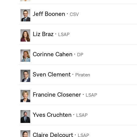
Jeff Boonen
·
CSV
Liz Braz
·
LSAP
Corinne Cahen
·
DP
Sven Clement
·
Piraten
Francine Closener
·
LSAP
Yves Cruchten
·
LSAP
Claire Delcourt
·
LSAP