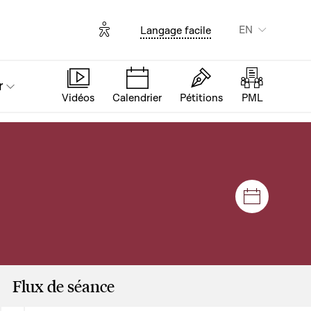
Options d'accessibilité
EN
Langage facile
r
Vidéos
Calendrier
Pétitions
PML
Sessions
Flux de séance