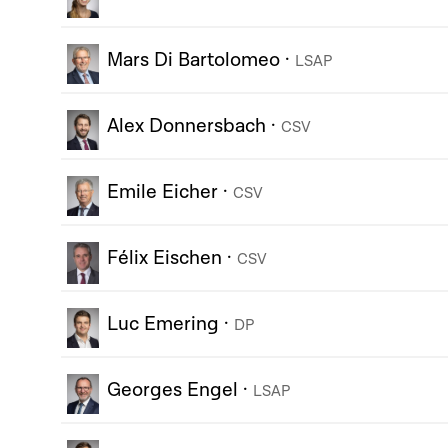
Mars Di Bartolomeo
·
LSAP
Alex Donnersbach
·
CSV
Emile Eicher
·
CSV
Félix Eischen
·
CSV
Luc Emering
·
DP
Georges Engel
·
LSAP