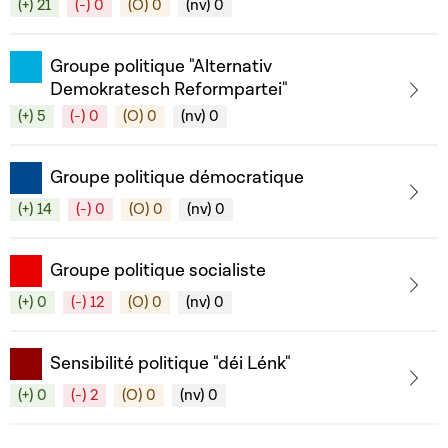
(+) 21
(-) 0
(O) 0
(nv) 0
Groupe politique "Alternativ
Demokratesch Reformpartei"
(+) 5
(-) 0
(O) 0
(nv) 0
Groupe politique démocratique
(+) 14
(-) 0
(O) 0
(nv) 0
Groupe politique socialiste
(+) 0
(-) 12
(O) 0
(nv) 0
Sensibilité politique "déi Lénk"
(+) 0
(-) 2
(O) 0
(nv) 0