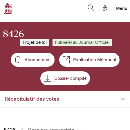
Options d'
Menu
Open search mod
8426
Projet de loi
Publié(e) au Journal Officiel
Abonnement
Publication Mémorial
Abonnement
Dossier compilé
Récapitulatif des votes