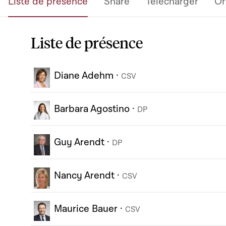
Liste de présence
Share
Télécharger
Or
Liste de présence
Diane Adehm
·
CSV
Barbara Agostino
·
DP
Guy Arendt
·
DP
Nancy Arendt
·
CSV
Maurice Bauer
·
CSV