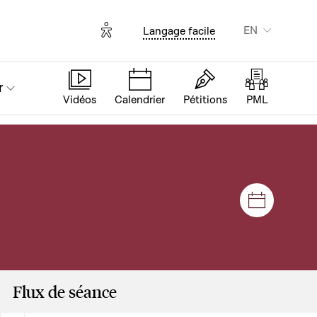
Options d'accessibilité
EN
Langage facile
r
Vidéos
Calendrier
Pétitions
PML
Sessions
Flux de séance