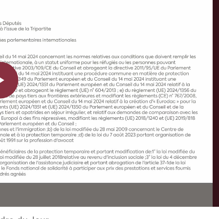
Play
Video