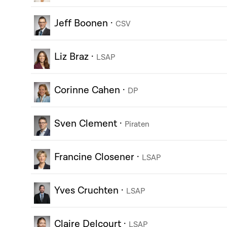
Jeff Boonen
·
CSV
Liz Braz
·
LSAP
Corinne Cahen
·
DP
Sven Clement
·
Piraten
Francine Closener
·
LSAP
Yves Cruchten
·
LSAP
Claire Delcourt
·
LSAP