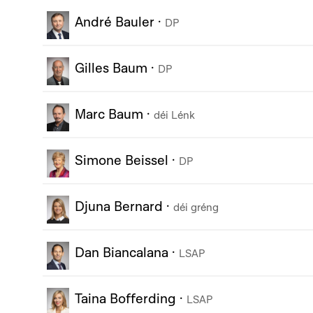
André Bauler
·
DP
Gilles Baum
·
DP
Marc Baum
·
déi Lénk
Simone Beissel
·
DP
Djuna Bernard
·
déi gréng
Dan Biancalana
·
LSAP
Taina Bofferding
·
LSAP