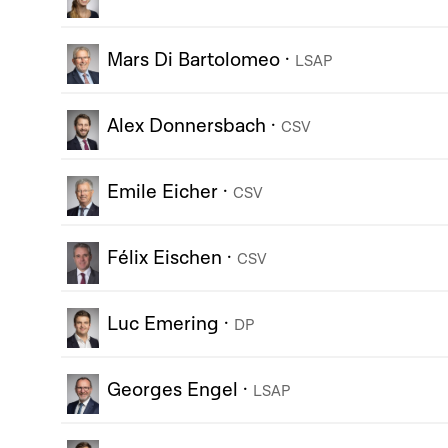
Mars Di Bartolomeo
·
LSAP
Alex Donnersbach
·
CSV
Emile Eicher
·
CSV
Félix Eischen
·
CSV
Luc Emering
·
DP
Georges Engel
·
LSAP