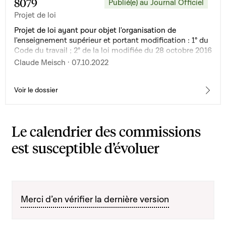
8079
Publié(e) au Journal Officiel
Projet de loi
Projet de loi ayant pour objet l'organisation de
l'enseignement supérieur et portant modification : 1° du
Code du travail ; 2° de la loi modifiée du 28 octobre 2016
relative à la reconnaissance des qualifications
Claude Meisch · 07.10.2022
professionnelles ; 3° de la loi modifiée du 27 juin 2018
ayant pour objet l'organisation de l'Université du
Luxembourg ; 4° de la loi du 31 juillet 2020 portant
Voir le dossier
organisation d'études spécialisées en médecine à
l'Université du Luxembourg
Le calendrier des commissions
est susceptible d’évoluer
Merci d’en vérifier la dernière version