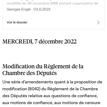
modifiée du 29 novembre 1988 portant organisation de
la structure administrative de l'éducation physique et
Georges Engel · 03.11.2022
des sports
Voir le dossier
MERCREDI, 7 décembre 2022
Modification du Règlement de la
Chambre des Députés
Une série d’amendements quant à la proposition de
modification (8042) du Règlement de la Chambre
des Députés relative aux questions de confiance,
aux motions de confiance, aux motions de censure