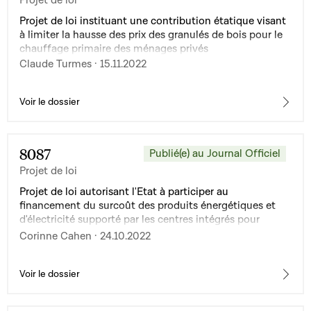
Projet de loi
Projet de loi instituant une contribution étatique visant
à limiter la hausse des prix des granulés de bois pour le
chauffage primaire des ménages privés
Claude Turmes · 15.11.2022
Voir le dossier
8087
Publié(e) au Journal Officiel
Projet de loi
Projet de loi autorisant l'Etat à participer au
financement du surcoût des produits énergétiques et
d'électricité supporté par les centres intégrés pour
personnes âgées, maisons de soins, logements encadrés
Corinne Cahen · 24.10.2022
pour personnes âgées et centres psycho-gériatriques
agréés en vertu de la loi modifiée du 8 septembre 1998
réglant les relations entre l'Etat et les organismes
Voir le dossier
oeuvrant dans les domaines social, familial et
thérapeutique