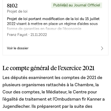
8102
Publié(e) au Journal Officiel
Projet de loi
Projet de loi portant modification de la loi du 15 juillet
2022 visant à mettre en place un régime d'aides sous
forme de garanties en faveur de l'économie
luxembourgeoise à la suite de l'agression de la Russie
Franz Fayot · 21.11.2022
contre l'Ukraine
Voir le dossier
Le compte général de l’exercice 2021
Les députés examineront les comptes de 2021 de
plusieurs organismes rattachés à la Chambre, la
Cour des comptes, le Médiateur, le Centre pour
l'égalité de traitement et l'Ombudsman fir Kanner a
Jugendlecher. Ils prépareront par la suite des