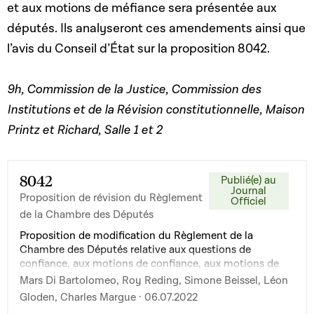
et aux motions de méfiance sera présentée aux
députés. Ils analyseront ces amendements ainsi que
l’avis du Conseil d’État sur la proposition 8042.
9h, Commission de la Justice, Commission des
Institutions et de la Révision constitutionnelle, Maison
Printz et Richard, Salle 1 et 2
8042
Publié(e) au
Journal
Proposition de révision du Règlement
Officiel
de la Chambre des Députés
Proposition de modification du Règlement de la
Chambre des Députés relative aux questions de
confiance, aux motions de confiance, aux motions de
censure et aux motions de méfiance
Mars Di Bartolomeo, Roy Reding, Simone Beissel, Léon
Gloden, Charles Margue · 06.07.2022