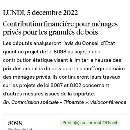
portant création du Fonds spécial de soutien au
LUNDI, 5 décembre 2022
développement du logement ; 11° la loi du 30 juillet 2021
relative au Pacte Logement 2.0.
Contribution financière pour ménages
privés pour les granulés de bois
Les députés analyseront l’avis du Conseil d’État
quant au projet de loi 8098 au sujet d’une
contribution étatique visant à limiter la hausse des
prix des granulés de bois pour le chauffage primaire
des ménages privés. Ils continueront leurs travaux
sur les projets de loi 8087 et 8102 concernant
d’autres mesures issues de la tripartite.
8h, Commission spéciale « Tripartite », visioconférence
8098
Publié(e) au Journal Officiel