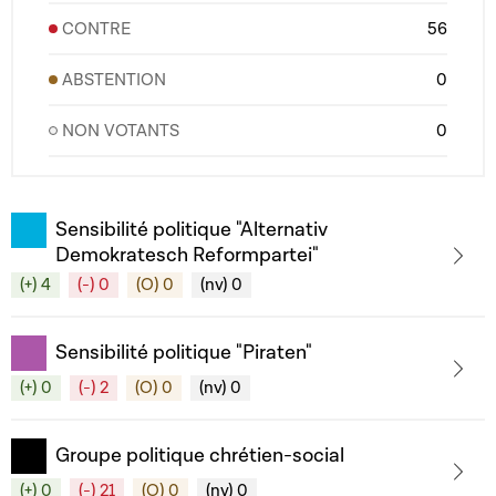
CONTRE
56
ABSTENTION
0
NON VOTANTS
0
Sensibilité politique "Alternativ
Demokratesch Reformpartei"
(+) 4
(-) 0
(O) 0
(nv) 0
Sensibilité politique "Piraten"
(+) 0
(-) 2
(O) 0
(nv) 0
Groupe politique chrétien-social
(+) 0
(-) 21
(O) 0
(nv) 0