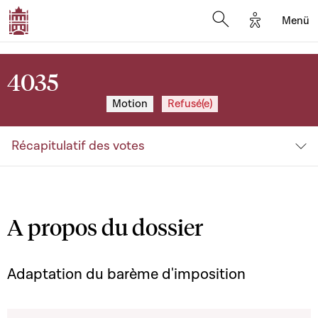
Options d'a
Menü
Open search moda
4035
Motion
Refusé(e)
Récapitulatif des votes
A propos du dossier
Adaptation du barème d'imposition