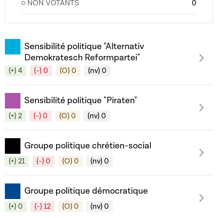
NON VOTANTS
0
Sensibilité politique "Alternativ
Demokratesch Reformpartei"
(+) 4
(-) 0
(O) 0
(nv) 0
Sensibilité politique "Piraten"
(+) 2
(-) 0
(O) 0
(nv) 0
Groupe politique chrétien-social
(+) 21
(-) 0
(O) 0
(nv) 0
Groupe politique démocratique
(+) 0
(-) 12
(O) 0
(nv) 0