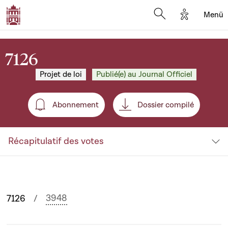
Options d'
Menü
Open search mod
7126
Projet de loi
Publié(e) au Journal Officiel
Abonnement
Dossier compilé
Abonnement
Récapitulatif des votes
3948
7126