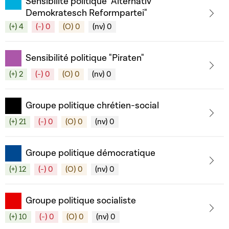
Sensibilité politique "Alternativ
Demokratesch Reformpartei"
(+) 4
(-) 0
(O) 0
(nv) 0
Sensibilité politique "Piraten"
(+) 2
(-) 0
(O) 0
(nv) 0
Groupe politique chrétien-social
(+) 21
(-) 0
(O) 0
(nv) 0
Groupe politique démocratique
(+) 12
(-) 0
(O) 0
(nv) 0
Groupe politique socialiste
(+) 10
(-) 0
(O) 0
(nv) 0