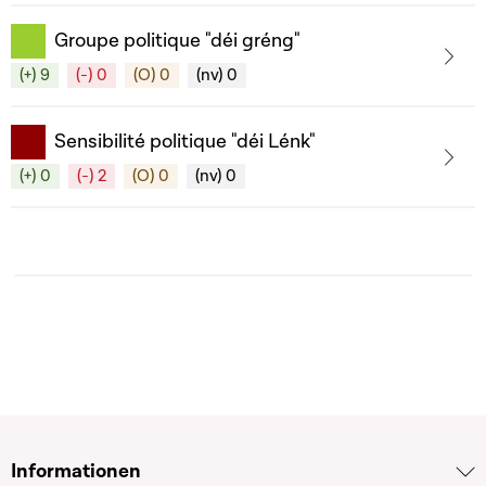
Groupe politique "déi gréng"
(+) 9
(-) 0
(O) 0
(nv) 0
Sensibilité politique "déi Lénk"
(+) 0
(-) 2
(O) 0
(nv) 0
Informationen