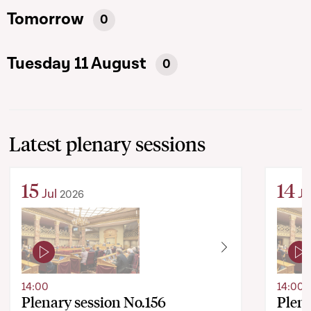
Tomorrow
0
Tuesday 11 August
0
Latest plenary sessions
15
14
Jul
Ju
2026
14:00
14:00
Plenary session No.156
Plena