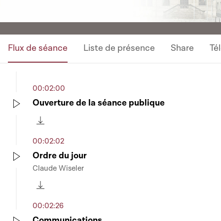
Flux de séance
Liste de présence
Share
Té
00:02:00
Ouverture de la séance publique
Play
Télécharger cette séquence
00:02:02
Ordre du jour
Claude Wiseler
Play
Télécharger cette séquence
00:02:26
Communications