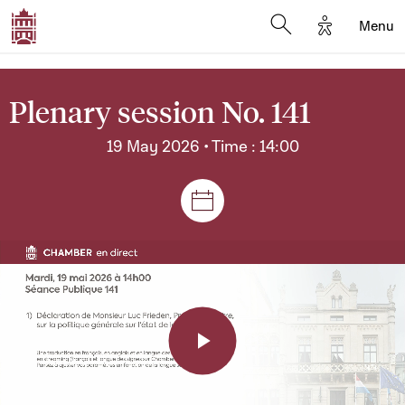
Options d'a
Menu
Open search moda
Plenary session No. 141
19 May 2026 • Time : 14:00
Sessions and meetings
Play
Video