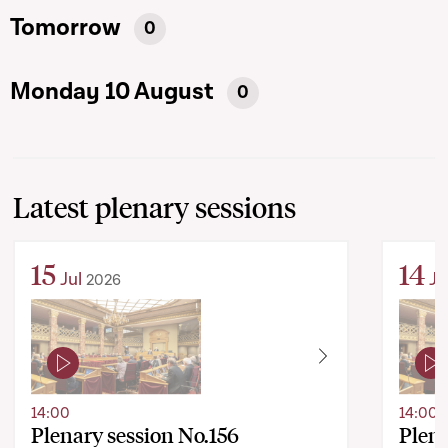
Tomorrow
0
Monday 10 August
0
Latest plenary sessions
15
14
Jul
Ju
2026
14:00
14:00
Plenary session No.156
Plena