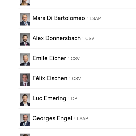
Mars Di Bartolomeo
·
LSAP
Alex Donnersbach
·
CSV
Emile Eicher
·
CSV
Félix Eischen
·
CSV
Luc Emering
·
DP
Georges Engel
·
LSAP