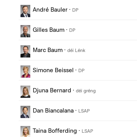
André Bauler
·
DP
Gilles Baum
·
DP
Marc Baum
·
déi Lénk
Simone Beissel
·
DP
Djuna Bernard
·
déi gréng
Dan Biancalana
·
LSAP
Taina Bofferding
·
LSAP