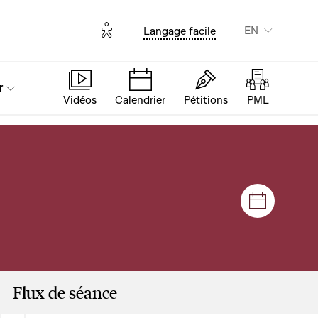
Options d'accessibilité
EN
Langage facile
r
Vidéos
Calendrier
Pétitions
PML
Sessions
Flux de séance