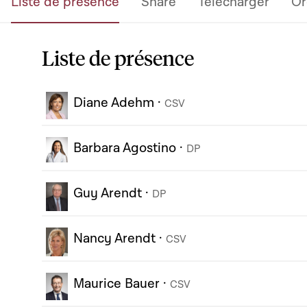
Liste de présence
Share
Télécharger
Or
Liste de présence
Diane Adehm
·
CSV
Barbara Agostino
·
DP
Guy Arendt
·
DP
Nancy Arendt
·
CSV
Maurice Bauer
·
CSV