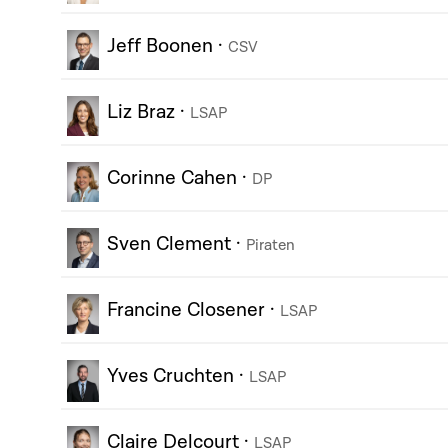
Jeff Boonen
·
CSV
Liz Braz
·
LSAP
Corinne Cahen
·
DP
Sven Clement
·
Piraten
Francine Closener
·
LSAP
Yves Cruchten
·
LSAP
Claire Delcourt
·
LSAP