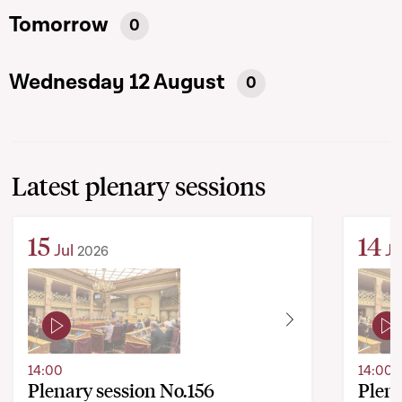
Tomorrow
0
Wednesday 12 August
0
Latest plenary sessions
15
14
Jul
Ju
2026
14:00
14:00
Plenary session No.156
Plena