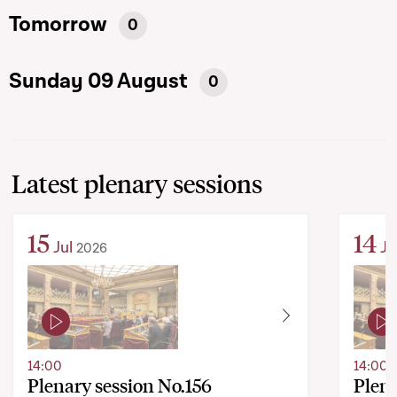
Tomorrow
0
Sunday 09 August
0
Latest plenary sessions
15
14
Jul
Ju
2026
14:00
14:00
Plenary session No.156
Plena