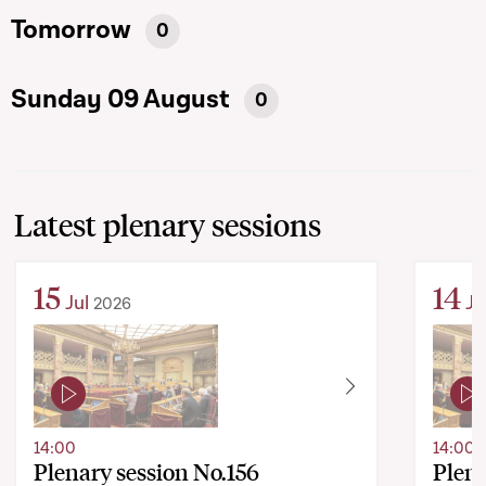
Tomorrow
0
Sunday 09 August
0
Latest plenary sessions
15
14
Jul
Ju
2026
14:00
14:00
Plenary session No.156
Plena