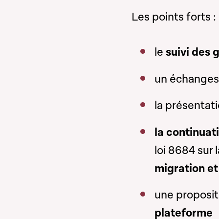
Les points forts :
le
suivi des 
un échanges
la présentat
la continuat
loi 8684 sur 
migration et 
une propositi
plateforme