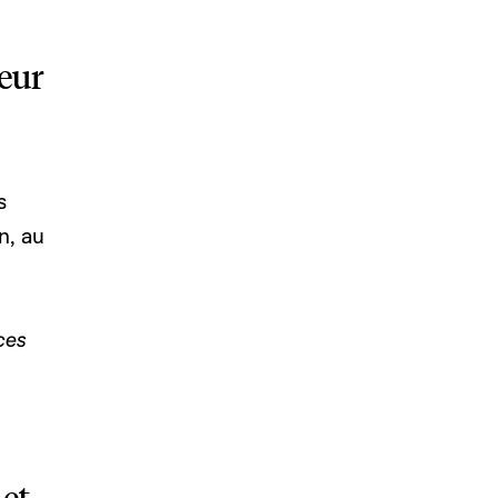
cœur
s
n, au
ces
 et