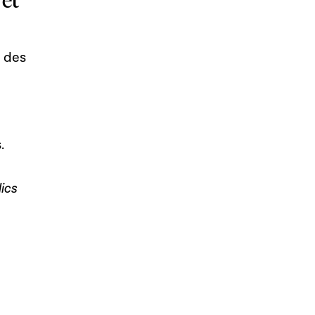
e des
s.
ics