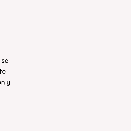
 se
lfe
on y