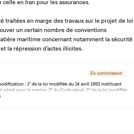
celle en Iran pour les assurances.
é traitées en marge des travaux sur le projet de loi
rouver un certain nombre de conventions
matière maritime concernant notamment la sécurité 
t la répression d’actes illicites.
En commission
odification : 1° de la loi modifiée du 14 avril 1992 instituant
et pénal pour la marine; 2° du Code pénal; 3° de la loi modifiée
rtant approbation de certaines conventions internationales
5