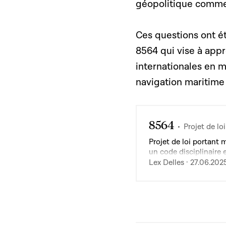
géopolitique comme 
Ces questions ont ét
8564 qui vise à app
internationales en 
navigation maritime e
8564
Projet de loi
Projet de loi portant m
un code disciplinaire 
du 9 novembre 1990 po
Lex Delles · 27.06.202
en matière maritime