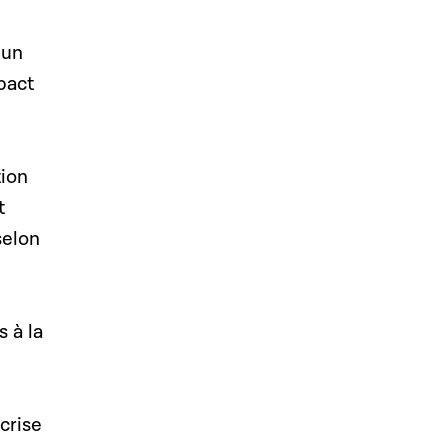
 un
pact
tion
t
selon
 à la
crise