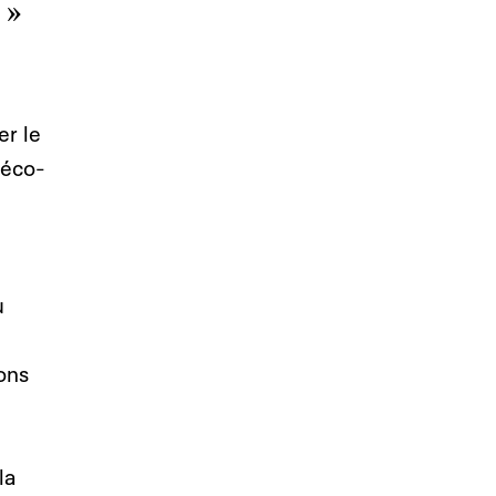
 »
er le
 éco-
u
ons
la