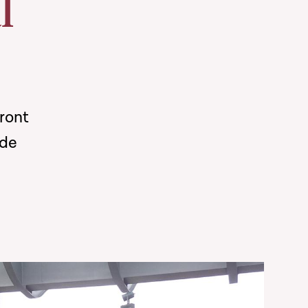
l
eront
 de