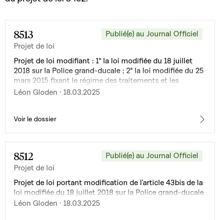
8513
Publié(e) au Journal Officiel
Projet de loi
Projet de loi modifiant : 1° la loi modifiée du 18 juillet
2018 sur la Police grand-ducale ; 2° la loi modifiée du 25
mars 2015 fixant le régime des traitements et les
conditions et modalités d’avancement des
Léon Gloden · 18.03.2025
fonctionnaires de l’État
Voir le dossier
8512
Publié(e) au Journal Officiel
Projet de loi
Projet de loi portant modification de l'article 43bis de la
loi modifiée du 18 juillet 2018 sur la Police grand-ducale
Léon Gloden · 18.03.2025