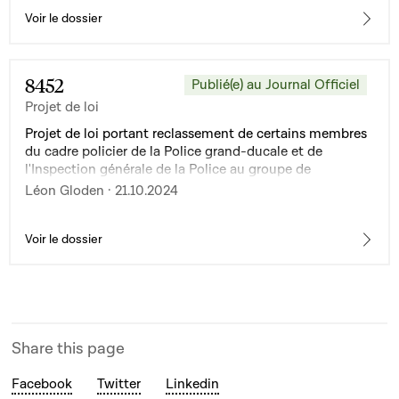
Voir le dossier
8452
Publié(e) au Journal Officiel
Projet de loi
Projet de loi portant reclassement de certains membres
du cadre policier de la Police grand-ducale et de
l'Inspection générale de la Police au groupe de
traitement B1 et modifiant la loi modifiée du 18 juillet
Léon Gloden · 21.10.2024
2018 sur la Police grand-ducale
Voir le dossier
Share this page
Facebook
Twitter
Linkedin