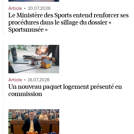
décembre 2020 ayant pour objet la mise en place d'une
contribution temporaire de l'État aux coûts non
Article
20.07.2026
couverts de certaines entreprises
Le Ministère des Sports entend renforcer ses
procédures dans le sillage du dossier «
Sportsmusée »
Article
16.07.2026
Un nouveau paquet logement présenté en
commission