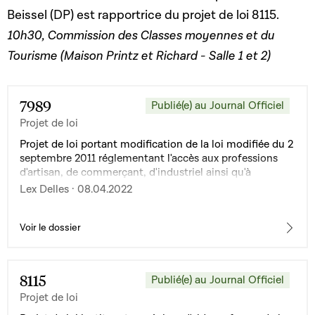
Beissel (DP) est rapportrice du projet de loi 8115.
10h30, Commission des Classes moyennes et du
Tourisme (Maison Printz et Richard - Salle 1 et 2)
7989
Publié(e) au Journal Officiel
Projet de loi
Projet de loi portant modification de la loi modifiée du 2
septembre 2011 réglementant l'accès aux professions
d'artisan, de commerçant, d'industriel ainsi qu'à
certaines professions libérales
Lex Delles · 08.04.2022
Voir le dossier
8115
Publié(e) au Journal Officiel
Projet de loi