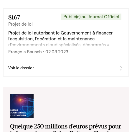
8167
Publié(e) au Journal Officiel
Projet de loi
Projet de loi autorisant le Gouvernement à financer
l'acquisition, l'opération et la maintenance
d'environnements cloud spécialisés, dénommés «
Luxembourg Cyber Defence Cloud », ainsi que ses
François Bausch · 02.03.2023
composantes et services connexes
Voir le dossier
Quelque 250 millions d’euros prévus pour