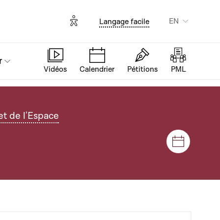
Options d'accessibilité
EN
Langage facile
r
Vidéos
Calendrier
Pétitions
PML
t de l'Espace
Sessions