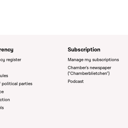
rency
Subscription
cy register
Manage my subscriptions
Chamber's newspaper
("Chamberblietchen")
rules
Podcast
political parties
ce
ction
els