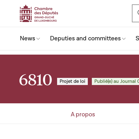
Ou
News
Deputies and committees
S
6810
Projet de loi
Publié(e) au Journal O
A propos