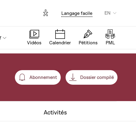
Options d'accessibilité
EN
Langage facile
r
Vidéos
Calendrier
Pétitions
PML
Abonnement
Dossier compilé
Abonnement
Activités