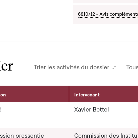
6810/12 - Avis complémentai
ier
Trier les activités du dossier
Tou
ion
Intervenant
é
Xavier Bettel
sion pressentie
Commission des Institu