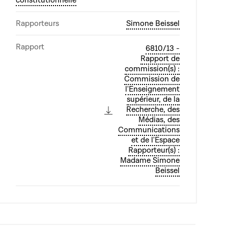
constitutionnelle
Rapporteurs
Simone Beissel
Rapport
6810/13 -
Rapport de
commission(s) :
Commission de
l'Enseignement
supérieur, de la
Recherche, des
Médias, des
Communications
et de l'Espace
Rapporteur(s) :
Madame Simone
Beissel