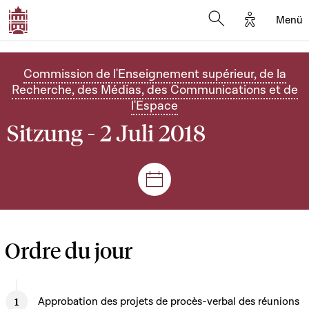
Options d'
Menü
Open search mod
Commission de l'Enseignement supérieur, de la
Recherche, des Médias, des Communications et de
l'Espace
Sitzung - 2 Juli 2018
Plenar- und Ausschusssitz
Ordre du jour
Approbation des projets de procès-verbal des réunions