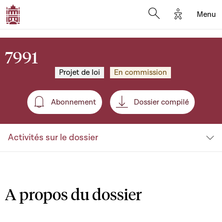
Options d'a
Menu
Open search moda
7991
Projet de loi
En commission
Abonnement
Dossier compilé
Abonnement
Activités sur le dossier
A propos du dossier