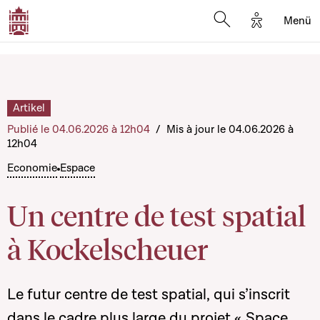
Options d'a
Menü
Open search moda
Artikel
Publié le 04.06.2026 à 12h04
/
Mis à jour le 04.06.2026 à
12h04
Economie
Espace
Un centre de test spatial
à Kockelscheuer
Le futur centre de test spatial, qui s’inscrit
dans le cadre plus large du projet « Space