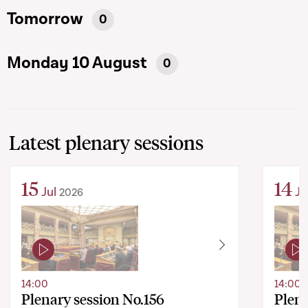
Tomorrow
0
Monday 10 August
0
Latest plenary sessions
15
14
Jul
Ju
2026
14:00
14:00
Plenary session No.156
Plena