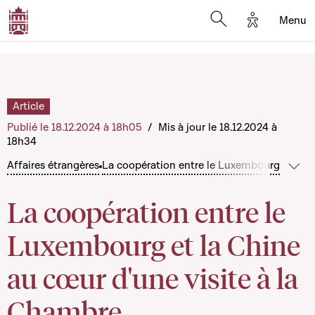
Options d'a
Menu
Open search moda
Article
Publié le 18.12.2024 à 18h05
/
Mis à jour le 18.12.2024 à
18h34
Affaires étrangères
La coopération entre le Luxembourg et la C
Sho
La coopération entre le
Luxembourg et la Chine
au cœur d'une visite à la
Chambre