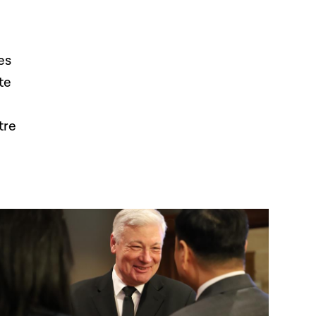
es
te
tre
Open image in gallery