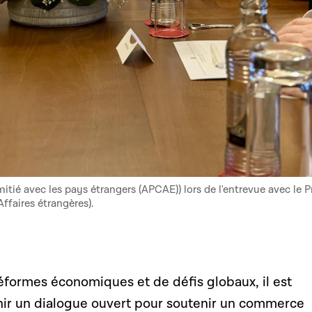
ié avec les pays étrangers (APCAE)) lors de l'entrevue avec le P
ffaires étrangères).
éformes économiques et de défis globaux, il est
nir un dialogue ouvert pour soutenir un commerce