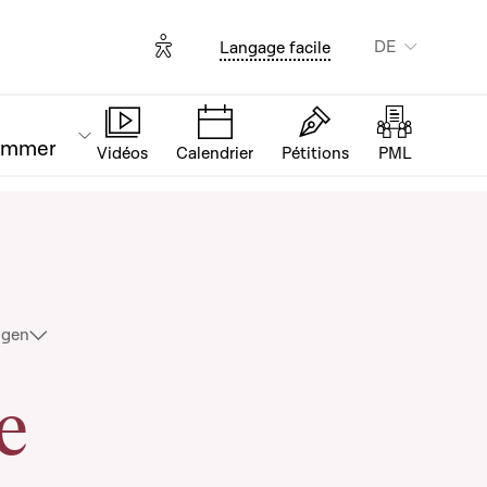
Options d'accessibilité
DE
Langage facile
ammer
Vidéos
Calendrier
Pétitions
PML
à la Chambre
igen
e