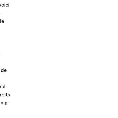
Voici
e
ié
e
 de
al.
roits
» a-