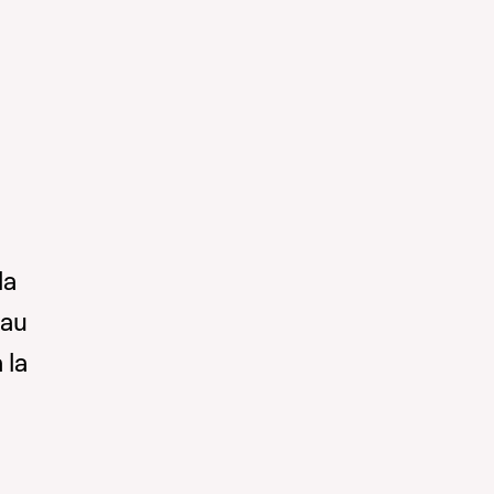
la
 au
 la