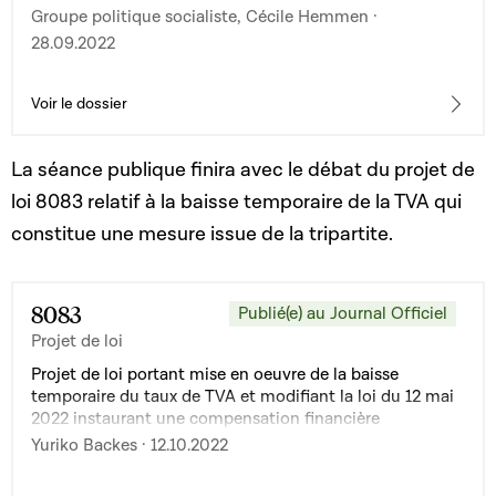
Groupe politique socialiste, Cécile Hemmen ·
28.09.2022
Voir le dossier
La séance publique finira avec le débat du projet de
loi 8083 relatif à la baisse temporaire de la TVA qui
constitue une mesure issue de la tripartite.
8083
Publié(e) au Journal Officiel
Projet de loi
Projet de loi portant mise en oeuvre de la baisse
temporaire du taux de TVA et modifiant la loi du 12 mai
2022 instaurant une compensation financière
permettant la réduction temporaire du prix de vente de
Yuriko Backes · 12.10.2022
certains produits pétroliers