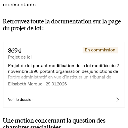
représentants.
Retrouvez toute la documentation sur la page
du projet de loi :
8694
En commission
Projet de loi
Projet de loi portant modification de la loi modifiée du 7
novembre 1996 portant organisation des juridictions de
l'ordre administratif en vue d’instituer un tribunal de
l’asile et de l’immigration
Elisabeth Margue · 29.01.2026
Voir le dossier
Une motion concernant la question des
chambres spécialisées