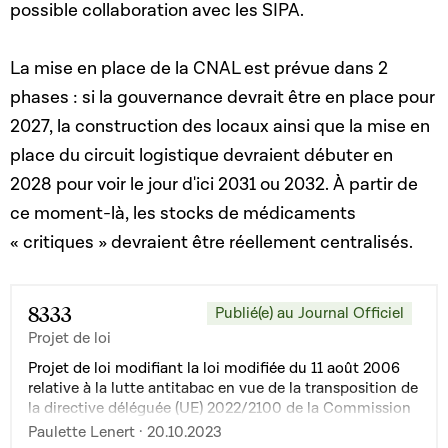
possible collaboration avec les SIPA.
La mise en place de la CNAL est prévue dans 2
phases : si la gouvernance devrait être en place pour
2027, la construction des locaux ainsi que la mise en
place du circuit logistique devraient débuter en
2028 pour voir le jour d'ici 2031 ou 2032. À partir de
ce moment-là, les stocks de médicaments
« critiques » devraient être réellement centralisés.
8333
Publié(e) au Journal Officiel
Projet de loi
Projet de loi modifiant la loi modifiée du 11 août 2006
relative à la lutte antitabac en vue de la transposition de
la directive déléguée (UE) 2022/2100 de la Commission
du 29 juin 2022 modifiant la directive 2014/40/UE du
Paulette Lenert · 20.10.2023