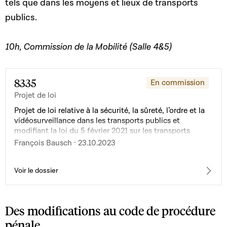
tels que dans les moyens et lieux de transports
et introduisant différentes mesures administratives et
fiscales en faveur de la promotion de l’habitat ; 9° la loi
publics.
du 28 juillet 2018 relative au revenu d'inclusion sociale ;
10° la loi du 22 juillet 2022 relative à une subvention de
loyer
10h, Commission de la Mobilité (Salle 4&5)
8335
En commission
Projet de loi
Projet de loi relative à la sécurité, la sûreté, l’ordre et la
vidéosurveillance dans les transports publics et
modifiant la loi du 5 février 2021 sur les transports
publics
François Bausch · 23.10.2023
Voir le dossier
Des modifications au code de procédure
pénale