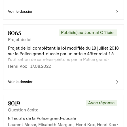
Voir le dossier
8065
Publié(e) au Journal Officiel
Projet de loi
Projet de loi complétant la loi modifiée du 18 juillet 2018
sur la Police grand-ducale par un article 43ter relatif à
l'utilisation de caméras-piétons par la Police grand-
ducale dans l'exercice de ses missions
Henri Kox · 17.08.2022
Voir le dossier
8019
Avec réponse
Question écrite
Effectifs de la Police grand-ducale
Laurent Mosar, Elisabeth Margue , Henri Kox, Henri Kox ·