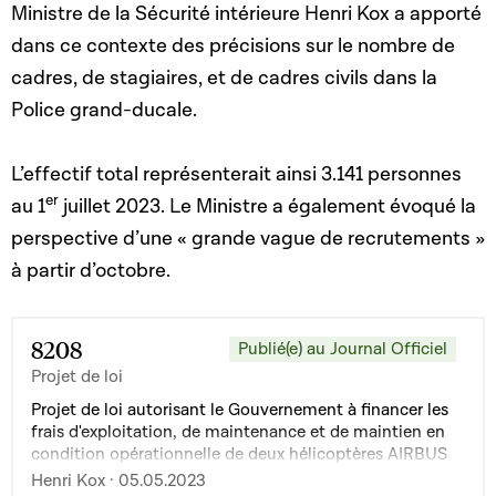
Ministre de la Sécurité intérieure Henri Kox a apporté
dans ce contexte des précisions sur le nombre de
cadres, de stagiaires, et de cadres civils dans la
Police grand-ducale.
L’effectif total représenterait ainsi 3.141 personnes
er
au 1
juillet 2023. Le Ministre a également évoqué la
perspective d’une « grande vague de recrutements »
à partir d’octobre.
8208
Publié(e) au Journal Officiel
Projet de loi
Projet de loi autorisant le Gouvernement à financer les
frais d'exploitation, de maintenance et de maintien en
condition opérationnelle de deux hélicoptères AIRBUS
H-145M
Henri Kox · 05.05.2023