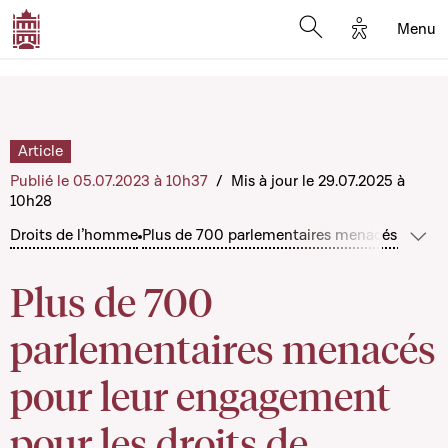
Options d'a
Menu
Open search moda
Article
Publié le 05.07.2023 à 10h37
/
Mis à jour le 29.07.2025 à
10h28
Droits de l’homme
Plus de 700 parlementaires menacés pour l
Sho
Plus de 700
parlementaires menacés
pour leur engagement
pour les droits de