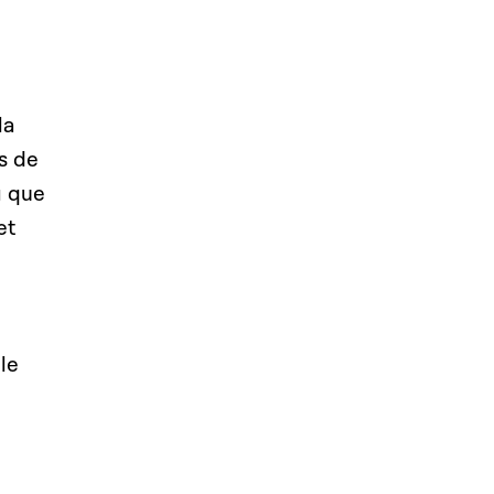
la
s de
g que
et
le