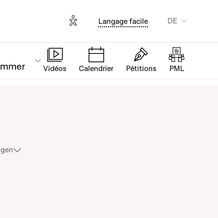
Options d'accessibilité
DE
Langage facile
ammer
Vidéos
Calendrier
Pétitions
PML
oits de l’homme en 2022
igen