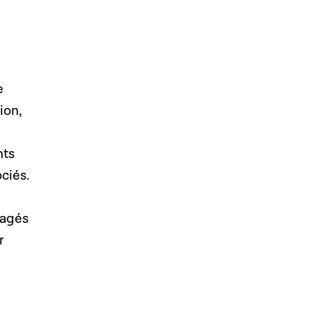
e
ion,
nts
ciés.
gagés
r