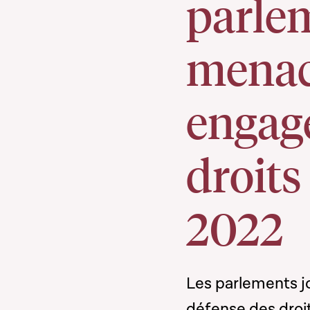
parle
menac
engag
droit
2022
Les parlements jo
défense des droi